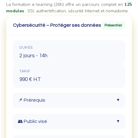
La formation e-learning (26h) offre un parcours complet en
125
modules
: SSI, authentification, sécurité Internet et nomadisme.
Cybersécurité – Protéger ses données
Présentiel
DURÉE
2 jours - 14h
TARIF
990 € H.T
📌 Prérequis
▼
Aucun prérequis technique. Savoir utiliser un
👥 Public visé
▼
ordinateur, une messagerie et un smartphone.