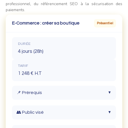
professionnel, du référencement SEO à la sécurisation des
paiements.
E-Commerce : créer sa boutique
Présentiel
DURÉE
4 jours (28h)
TARIF
1 248 € H.T
📌 Prérequis
▼
Connaître l'environnement Windows.
👥 Public visé
▼
Connaissance du HTML recommandée.