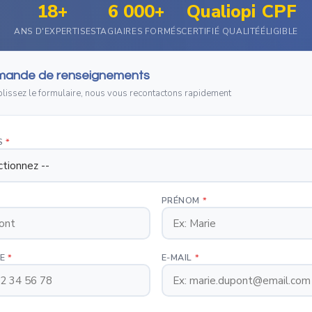
18+
6 000+
Qualiopi
CPF
ANS D'EXPERTISE
STAGIAIRES FORMÉS
CERTIFIÉ QUALITÉ
ÉLIGIBLE
ande de renseignements
issez le formulaire, nous vous recontactons rapidement
S
*
PRÉNOM
*
NE
*
E-MAIL
*