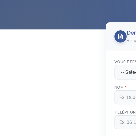
Dem
Rempl
VOUS ÊTE
NOM
*
TÉLÉPHO