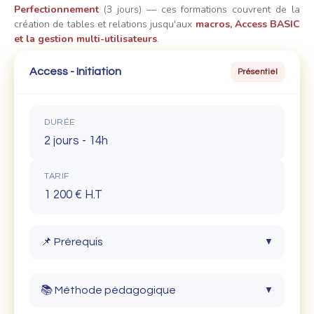
Perfectionnement
(3 jours) — ces formations couvrent de la
création de tables et relations jusqu'aux
macros, Access BASIC
et la gestion multi-utilisateurs
.
Access - Initiation
Présentiel
DURÉE
2 jours - 14h
TARIF
1 200 € H.T
📌 Prérequis
▼
Connaître l'environnement et les bases
📚 Méthode pédagogique
▼
d'Access.