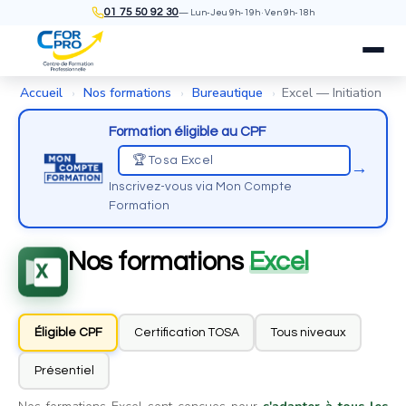
01 75 50 92 30
— Lun-Jeu 9h-19h · Ven 9h-18h
Accueil
Nos formations
Bureautique
Excel — Initiation
›
›
›
Formation éligible au CPF
🏆 Tosa Excel
→
Inscrivez-vous via Mon Compte
Formation
Nos formations
Excel
Éligible CPF
Certification TOSA
Tous niveaux
Présentiel