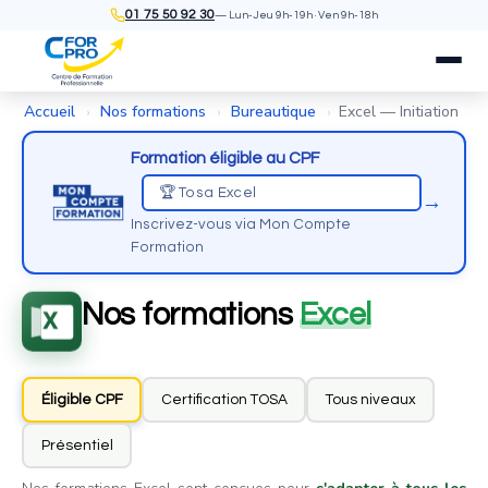
01 75 50 92 30
— Lun-Jeu 9h-19h · Ven 9h-18h
Accueil
Nos formations
Bureautique
Excel — Initiation
›
›
›
Formation éligible au CPF
🏆 Tosa Excel
→
Inscrivez-vous via Mon Compte
Formation
Nos formations
Excel
Éligible CPF
Certification TOSA
Tous niveaux
Présentiel