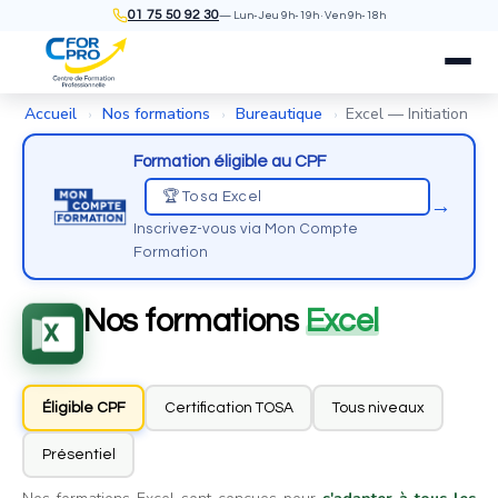
01 75 50 92 30
— Lun-Jeu 9h-19h · Ven 9h-18h
Accueil
Nos formations
Bureautique
Excel — Initiation
›
›
›
Formation éligible au CPF
🏆 Tosa Excel
→
Inscrivez-vous via Mon Compte
Formation
Nos formations
Excel
Éligible CPF
Certification TOSA
Tous niveaux
Présentiel