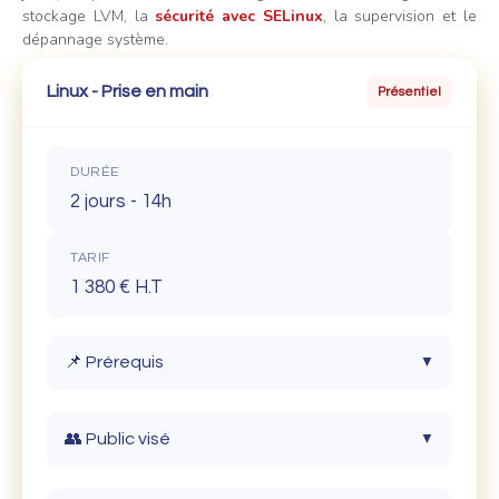
stockage LVM, la
sécurité avec SELinux
, la supervision et le
dépannage système.
Linux - Prise en main
Présentiel
DURÉE
2 jours - 14h
TARIF
1 380 € H.T
📌 Prérequis
▼
Les participants doivent être familiarisés avec
👥 Public visé
▼
la gestion de l'environnement informatique.