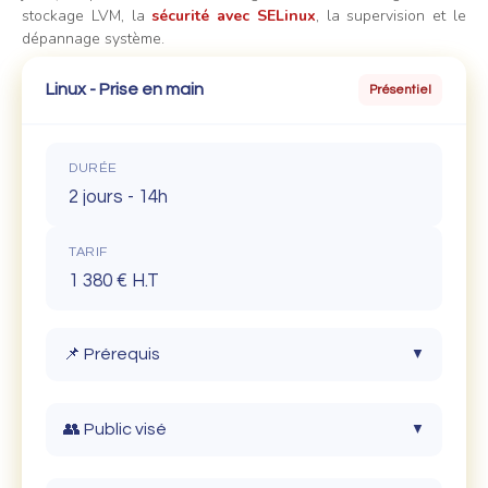
stockage LVM, la
sécurité avec SELinux
, la supervision et le
dépannage système.
Linux - Prise en main
Présentiel
DURÉE
2 jours - 14h
TARIF
1 380 € H.T
📌 Prérequis
▼
Les participants doivent être familiarisés avec
👥 Public visé
▼
la gestion de l'environnement informatique.