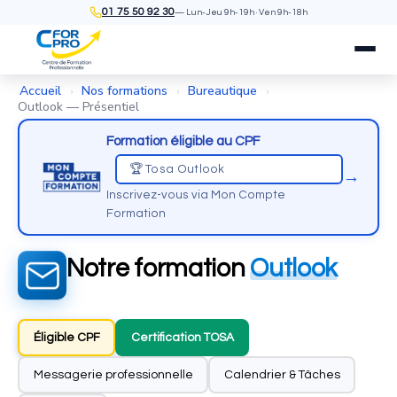
01 75 50 92 30
— Lun-Jeu 9h-19h · Ven 9h-18h
Accueil
Nos formations
Bureautique
›
›
›
Outlook — Présentiel
Formation éligible au CPF
🏆 Tosa Outlook
→
Inscrivez-vous via Mon Compte
Formation
Notre formation
Outlook
Éligible CPF
Certification TOSA
Messagerie professionnelle
Calendrier & Tâches