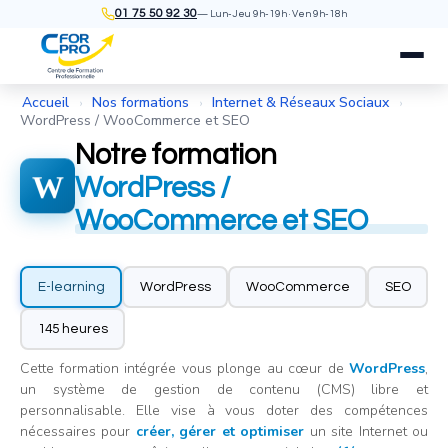
01 75 50 92 30
— Lun-Jeu 9h-19h · Ven 9h-18h
Accueil
Nos formations
Internet & Réseaux Sociaux
›
›
›
WordPress / WooCommerce et SEO
Notre formation
W
WordPress /
WooCommerce et SEO
E-learning
WordPress
WooCommerce
SEO
145 heures
Cette formation intégrée vous plonge au cœur de
WordPress
,
un système de gestion de contenu (CMS) libre et
personnalisable. Elle vise à vous doter des compétences
nécessaires pour
créer, gérer et optimiser
un site Internet ou