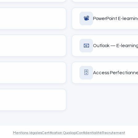
📽️
PowerPoint E-learni
📧
Outlook — E-learnin
🗄️
Access Perfection
Mentions légales
Certification Qualiopi
Confidentialité
Recrutement