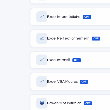
📈
Excel Intermédiaire
CPF
📈
Excel Perfectionnement
CPF
📈
Excel Intensif
CPF
📈
Excel VBA Macros
CPF
📽️
PowerPoint Initiation
CPF