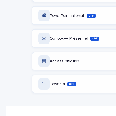
📽️
PowerPoint Intensif
CPF
📧
Outlook — Présentiel
CPF
🗄️
Access Initiation
📉
Power BI
CPF