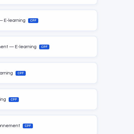
 — E-learning
CPF
ment — E-learning
CPF
earning
CPF
ing
CPF
ionnement
CPF