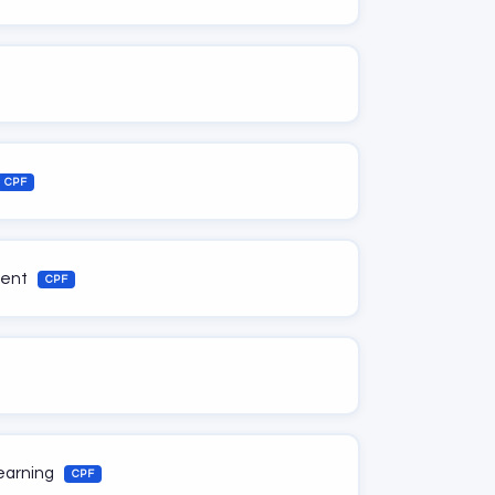
CPF
ment
CPF
learning
CPF