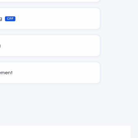
ng
CPF
g
nement