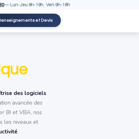
30
— Lun-Jeu 9h-19h · Ven 9h-18h
Renseignements et Devis
ique
trise des logiciels
isation avancée des
er BI et VBA, nos
s les niveaux et
ctivité
.