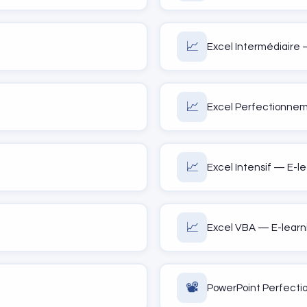
📈
Excel Intermédiaire
📈
Excel Perfectionne
📈
Excel Intensif — E-l
📈
Excel VBA — E-learn
📽️
PowerPoint Perfect