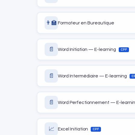
👨‍🏫
Formateur en Bureautique
📄
Word Initiation — E-learning
CPF
📄
Word Intermédiaire — E-learning
C
📄
Word Perfectionnement — E-learni
📈
Excel Initiation
CPF