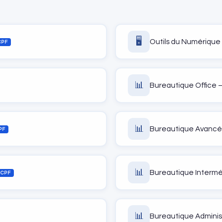
🖥️
Outils du Numérique
CPF
📊
Bureautique Office 
📊
Bureautique Avancé
PF
📊
Bureautique Interméd
CPF
📊
Bureautique Administ