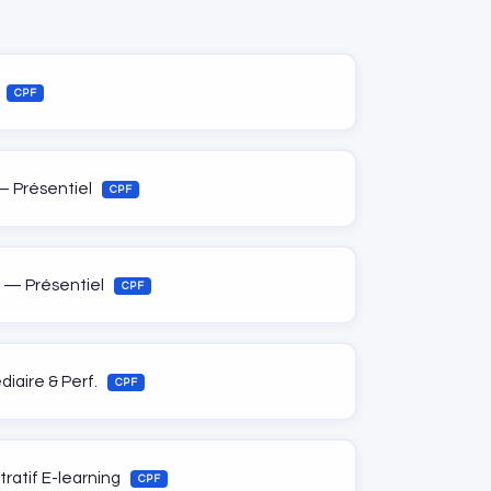
CPF
— Présentiel
CPF
 — Présentiel
CPF
iaire & Perf.
CPF
ratif E-learning
CPF