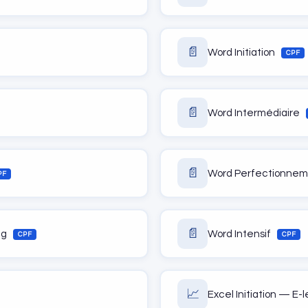
📄
Word Initiation
CPF
📄
Word Intermédiaire
📄
Word Perfectionne
PF
📄
ng
Word Intensif
CPF
CPF
📈
Excel Initiation — E-