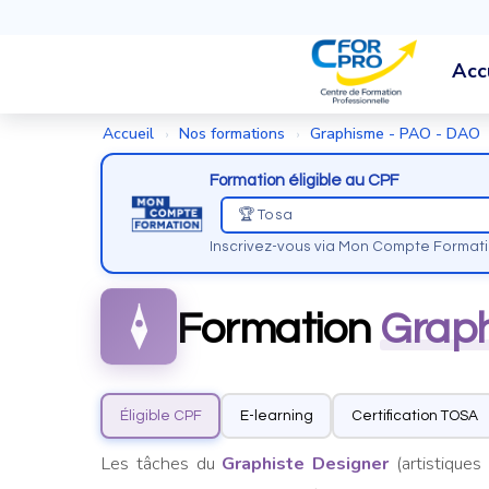
Acc
Accueil
Nos formations
Graphisme - PAO - DAO
›
›
Formation éligible au CPF
🏆 Tosa
Inscrivez-vous via Mon Compte Format
Formation
Graph
Éligible CPF
E-learning
Certification TOSA
Les tâches du
Graphiste Designer
(artistiques 