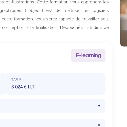
ions et illustrations. Cette formation vous apprendra les
raphiques. L'objectif est de maîtriser les logiciels
e cette formation, vous serez capable de travailler seul
a conception à la finalisation. Débouchés : studios de
E-learning
TARIF
3 024 € H.T
▼
alent. Une connaissance du HTML est un plus.
▼