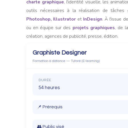
charte graphique
, l'identité visuelle, les animat
outils nécessaires à la réalisation de tâches g
Photoshop, Illustrator
et
InDesign
. À l'issue d
ou en équipe sur des
projets graphiques
, de l
création, agences de publicité, presse, édition.
Graphiste Designer
Formation à distance — Tutoré (E-learning)
DURÉE
54 heures
📌 Prérequis
Connaître l'environnement Windows ou équiv
👥 Public visé