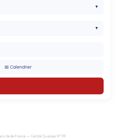
▼
▼
▼
▼
📅 Calendrier
▼
▼
▼
ris Ile de France — Certifié Qualiopi N° FR