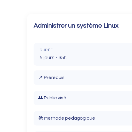
Administrer un système Linux
DURÉE
5 jours - 35h
📌 Prérequis
Connaissances de base en informatique
👥 Public visé
Utilisation courante d'un poste de travail
Techniciens systèmes et réseaux. Administr
📚 Méthode pédagogique
serveurs Linux.
Notions élémentaires de réseau TCP/IP