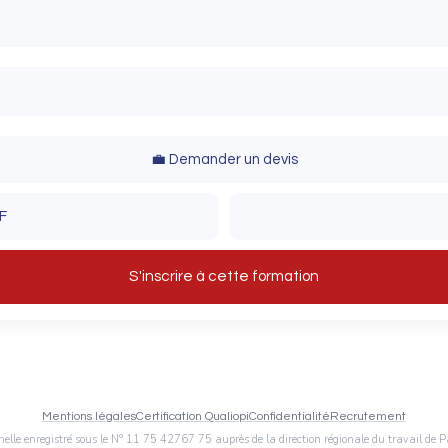
ION ―
essionnelle
nux
💼 Demander un devis
le ou serveur)
 et les sauvegardes
F
s
stockage
S'inscrire à cette formation
permissions
CKAGE ―
pon, swapoff
rité (ACL, SELinux)
 les dysfonctionnements
: /dev, lsblk
Mentions légales
Certification Qualiopi
Confidentialité
Recrutement
ourants
e enregistré sous le N° 11 75 42767 75 auprès de la direction régionale du travail de Pa