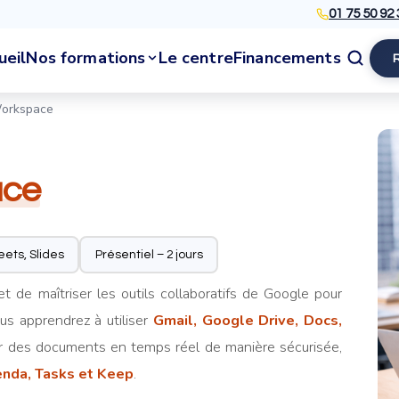
01 75 50 92 
ueil
Nos formations
Le centre
Financements
orkspace
ace
eets, Slides
Présentiel – 2 jours
 de maîtriser les outils collaboratifs de Google pour
vous apprendrez à utiliser
Gmail, Google Drive, Docs,
ger des documents en temps réel de manière sécurisée,
nda, Tasks et Keep
.