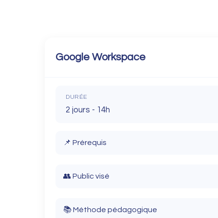
Google Workspace
DURÉE
2 jours - 14h
📌 Prérequis
Connaissances de base en informatique et en 
👥 Public visé
Tout professionnel souhaitant améliorer son ef
📚 Méthode pédagogique