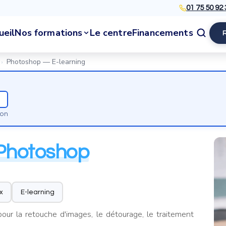
01 75 50 92 
ueil
Nos formations
Le centre
Financements
Photoshop — E-learning
›
ion
Photoshop
x
E-learning
pour la retouche d'images, le détourage, le traitement