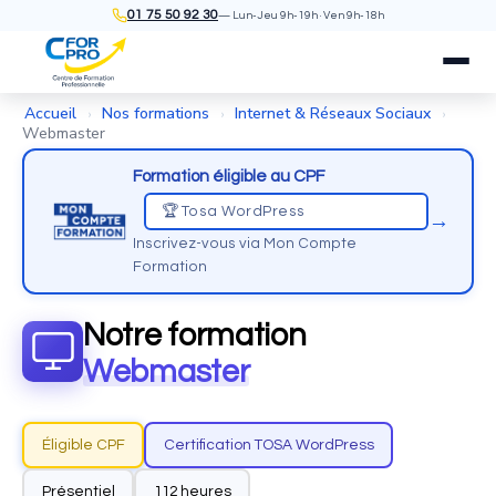
01 75 50 92 30
— Lun-Jeu 9h-19h · Ven 9h-18h
Accueil
Nos formations
Internet & Réseaux Sociaux
›
›
›
Webmaster
Formation éligible au CPF
🏆 Tosa WordPress
→
Inscrivez-vous via Mon Compte
Formation
Notre formation
Webmaster
Éligible CPF
Certification TOSA WordPress
Présentiel
112 heures